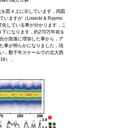
変化を図４上に示しています．同図
（Lisiecki & Raymo
に変化している事が分かります．こ
下になります．約270万年前を
合が急激に増加した事から，ア
た事が明らかになりました．現
い，数千年スケールでの北大西
016）．