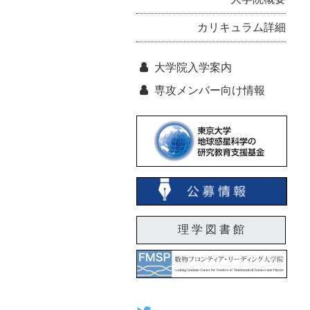
カリキュラム詳細
大学院入学案内
専攻メンバー向け情報
理 学 図 書 館