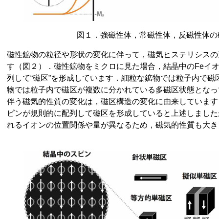
図１．
強磁性体，常磁性体，反磁性体の
磁性鉱物の粒径や形状の変化に伴って，磁気ヒステリシスの
す（図２）．磁性鉱物をミクロに見た場合，結晶中の
Fe
イ
列して“磁区”を形成しています．細粒な鉱物では粒子内で磁
物では粒子内で磁区が複数に分かれている多磁区状態となっ
伴う磁気的性質の変化は，磁区構造の変化に由来しています
ピンが規則的に配列して磁区を形成していると上述しました
れるイオンの位置関係や量が異なるため，磁気的性質も大き