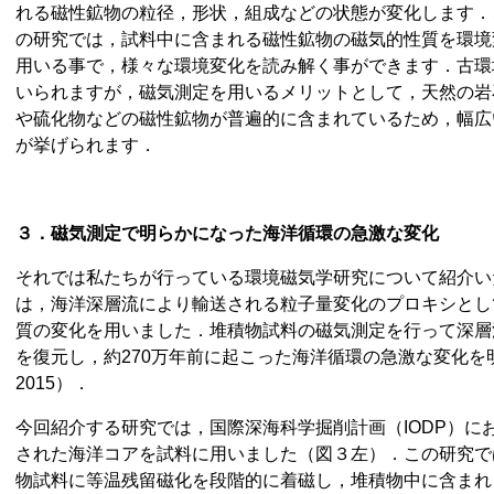
れる磁性鉱物の粒径，形状，組成などの状態が変化します．
の研究では，試料中に含まれる磁性鉱物の磁気的性質を環境
用いる事で，様々な環境変化を読み解く事ができます．古環
いられますが，磁気測定を用いるメリットとして，天然の岩
や硫化物などの磁性鉱物が普遍的に含まれているため，幅広
が挙げられます．
３．磁気測定で明らかになった海洋循環の急激な変化
それでは私たちが行っている環境磁気学研究について紹介い
は，海洋深層流により輸送される粒子量変化のプロキシとし
質の変化を用いました．堆積物試料の磁気測定を行って深層
を復元し，約
270
万年前に起こった海洋循環の急激な変化を
2015
）．
今回紹介する研究では，国際深海科学掘削計画（IODP）に
された海洋コアを試料に用いました（図３左）．この研究で
物試料に等温残留磁化を段階的に着磁し，堆積物中に含まれ