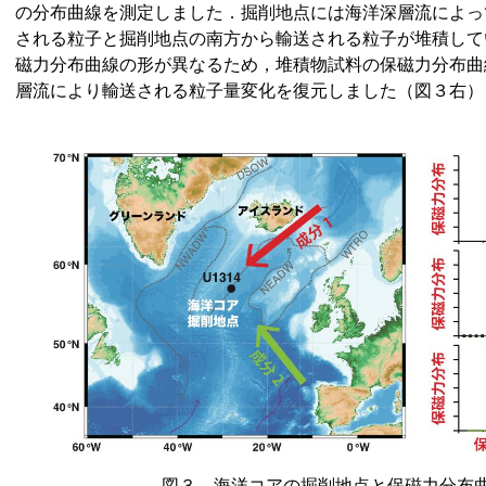
の分布曲線を測定しました．掘削地点には海洋深層流によっ
される粒子と掘削地点の南方から輸送される粒子が堆積して
磁力分布曲線の形が異なるため，堆積物試料の保磁力分布曲
層流により輸送される粒子量変化を復元しました（図３右）
図３．海洋コアの掘削地点と保磁力分布