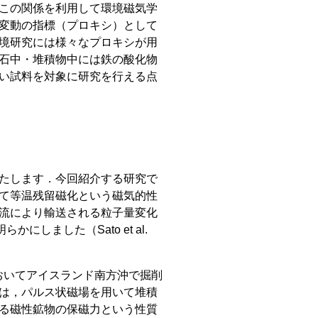
この関係を利用して環境磁気学
変動の指標（プロキシ）として
境研究には様々なプロキシが用
石中・堆積物中には鉄の酸化物
い試料を対象に研究を行える点
たします．今回紹介する研究で
て等温残留磁化という磁気的性
流により輸送される粒子量変化
明らかにしました（
Sato et al.
おいてアイスランド南方沖で掘削
は，パルス状磁場を用いて堆積
る磁性鉱物の保磁力という性質