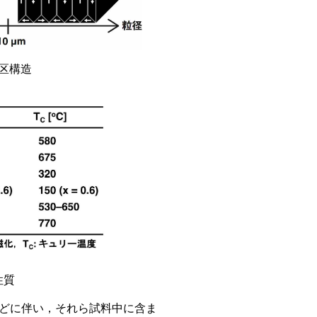
区構造
性質
どに伴い，それら試料中に含ま