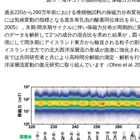
過去220から290万年前における堆積物試料の保磁力分布
には気候変動の指標となる底生有孔虫の酸素同位体比を示していますが
2005），氷期-間氷期サイクルに伴い保磁力分布が周期的
のデータを解析して2つの成分の混合比を求めた結果が，図４
境にして間氷期にアイスランド東方から輸送される粒子の割
イスランド北方での北大西洋深層流の形成が急激に強化され
在では共同研究者と共により高時間分解能の測定・解析を行
洋深層流変動の復元研究に取り組んでいます（Ohno et al. 2