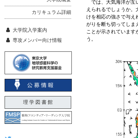
では、大気海洋が互い
えられるでしょうか。
カリキュラム詳細
けを相応の強さで与え
がりを断ち切ってしま
大学院入学案内
ことが示されています
う。
専攻メンバー向け情報
理 学 図 書 館