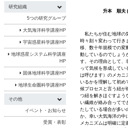
研究組織
升本 順夫
5つの研究グループ
大気海洋科学講座HP
私たちが住む地球の気
時々刻々変わって行き
宇宙惑星科学講座HP
移、数十年規模での変動
地球惑星システム科学講座
動しているのでしょう
HP
す。その理由として、
って気候を形成してい
固体地球科学講座HP
は呼びます）のメカニ
いるかを理解して初め
地球生命圏科学講座HP
候プロセスと言う紐が
つ紐を解きほぐすよう
その他
い繊維が絡み合ってで
たしている場合が多い
イベント・お知らせ
か。幸い大気海洋の中
受賞・表彰
メカニズムは明確に定