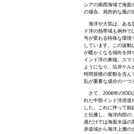
シアの南西海域で海面水
の場合、局所的な風の
海洋や大気は、ある場
ド洋の熱帯域も例外で
号が変わる特殊な環境
しています。この波動
が暖かくなる傾向を持
インド洋の東端、スマ
ようになり、沿岸ケル
時間規模の変動を含ん
乱が重要な成分の一つ
さて、2006年のIO
れた中部インド洋赤道
した。これに伴って励
と伝播し、海洋内部の
過だけでは海面水温の
赤道域から海洋上層の