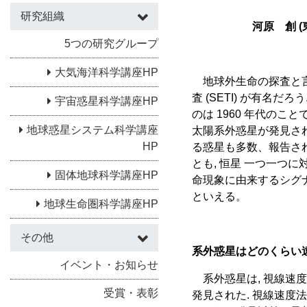
研究組織
河原 創 
5つの研究グループ
大気海洋科学講座HP
地球外生命の探査と言
査 (SETI) が有名
宇宙惑星科学講座HP
のは 1960 年代のこと
地球惑星システム科学講座
太陽系外惑星が発見された
HP
る惑星も多数、報告され
とも, 恒星 一つ一つに
固体地球科学講座HP
命現象に由来するシグ
といえる。
地球生命圏科学講座HP
その他
系外惑星はどのくらい
イベント・お知らせ
系外惑星は, 視線速度法
受賞・表彰
発見された. 視線速度法