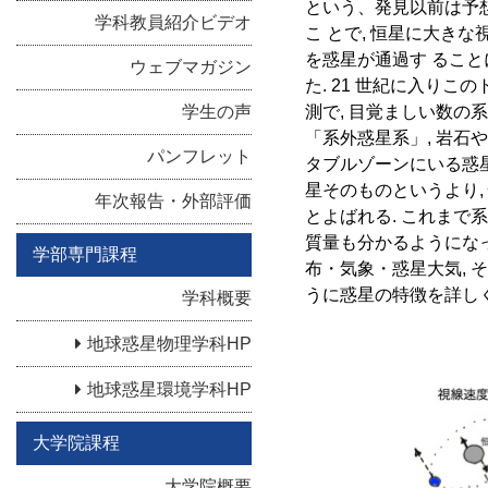
という、発見以前は予
学科教員紹介ビデオ
こ とで, 恒星に大き
を惑星が通過す ることに
ウェブマガジン
た. 21 世紀に入りこの
学生の声
測で, 目覚ましい数の
「系外惑星系」, 岩石
パンフレット
タブルゾーンにいる惑星
星そのものというより,
年次報告・外部評価
とよばれる. これまで
質量も分かるようになった
学部専門課程
布・気象・惑星大気, 
うに惑星の特徴を詳し
学科概要
地球惑星物理学科HP
地球惑星環境学科HP
大学院課程
大学院概要