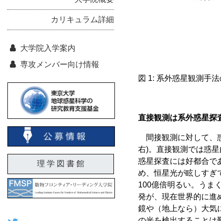
カリキュラム詳細
大学院入学案内
専攻メンバー向け情報
図 1: 系外惑星観測手法
直接観測は系外惑星探
間接観測に対して、惑
右)。直接観測では惑
惑星探査には好都合で
理 学 図 書 館
め、恒星光が眩しすぎ
100億倍明るい。う
発が、現在世界的に進
鏡や（地上なら）大気
の光を検出することは