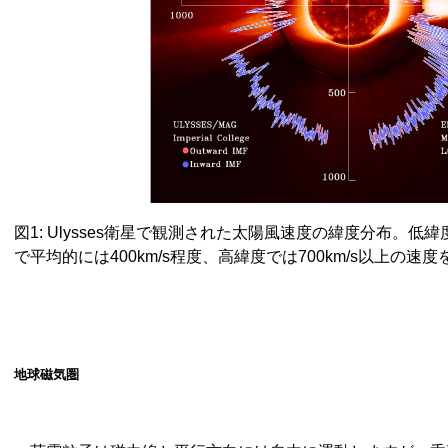
図1: Ulysses衛星で観測された太陽風速度の緯度分布。
で平均的には400km/s程度、高緯度では700km/s以上の速
地球磁気圏