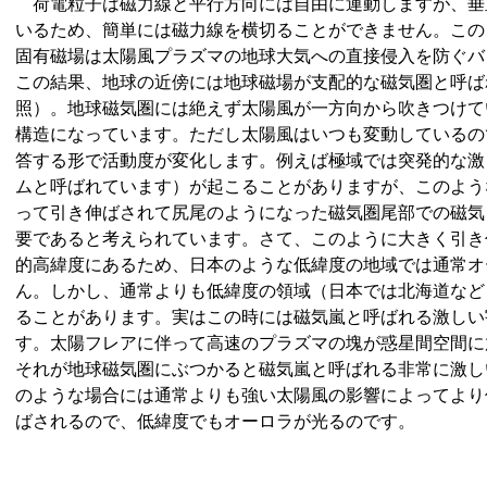
荷電粒子は磁力線と平行方向には自由に運動しますが、垂
いるため、簡単には磁力線を横切ることができません。この
固有磁場は太陽風プラズマの地球大気への直接侵入を防ぐバ
この結果、地球の近傍には地球磁場が支配的な磁気圏と呼ば
照）。地球磁気圏には絶えず太陽風が一方向から吹きつけて
構造になっています。ただし太陽風はいつも変動しているの
答する形で活動度が変化します。例えば極域では突発的な激
ムと呼ばれています）が起こることがありますが、このよう
って引き伸ばされて尻尾のようになった磁気圏尾部での磁気
要であると考えられています。さて、このように大きく引き
的高緯度にあるため、日本のような低緯度の地域では通常オ
ん。しかし、通常よりも低緯度の領域（日本では北海道など
ることがあります。実はこの時には磁気嵐と呼ばれる激しい
す。太陽フレアに伴って高速のプラズマの塊が惑星間空間に
それが地球磁気圏にぶつかると磁気嵐と呼ばれる非常に激し
のような場合には通常よりも強い太陽風の影響によってより
ばされるので、低緯度でもオーロラが光るのです。