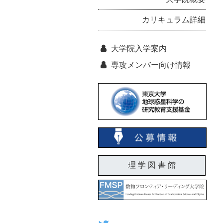
カリキュラム詳細
大学院入学案内
専攻メンバー向け情報
理 学 図 書 館