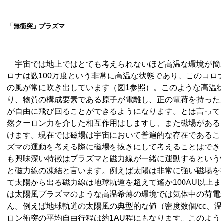
「無衝突」プラズマ
宇宙では地上ではとても考えられないほど高温な環境が簡
ロナは数100万度という非常に高温な状態であり、このコ
の風が常に吹き出しています（図1参照）。このような高温
り、物質の構成要素である原子が電離し、正の電荷を持った
が自由に飛び回ることができるようになります。とは言って
然クーロン力を介した相互作用はしますし、また磁場がある
けます。現在では磁場は宇宙において普遍的な存在であるこ
ズマの運動を考える際に磁場を抜きにして考えることはでき
も興味深い特徴はプラズマと磁力線が一緒に運動するという
と磁力線の凍結と言います。例えば太陽は非常に強い磁場を
て太陽から出る磁力線は地球軌道を超えて遙か100AU以上
は太陽風プラズマのような高温希薄の環境では気体中の荷電
ん。例えば地球軌道の太陽風の典型的な値（密度数個/cc、
ロン衝突の平均自由行程は約1AU程にもなります。このよ