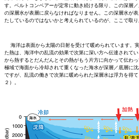
す。ベルトコンベアーが定常に動き続ける限り、この深層／
の深層水が表層に戻らなければなりません。この深層水が表
たしているのではないかと考えられているのが、ここで取り
海洋は表面から太陽の日射を受けて暖められています。実
た熱は、海洋中の乱流の効果で次第に深い方へ伝達されてい
から熱するとだんだんとその熱がもう片方に向かって伝わっ
極域で海面から冷却されて重くなった海水が深層／底層に沈
ですが、乱流の働きで次第に暖められた深層水は浮力を得て
２）。