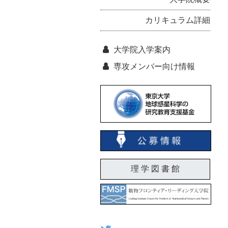
カリキュラム詳細
大学院入学案内
専攻メンバー向け情報
理 学 図 書 館