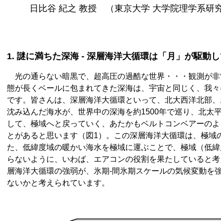
日比谷 紀之 教授 （東京大学 大学院理学系研
1. 謎に満ちた深海 - 深層海洋大循環は「月」が駆動
光の通らない暗黒で、超高圧の過酷な世界・・・観測が非
態が長くベールに包まれてきた深海は、宇宙と同じく、我々
です。皆さんは、深層海洋大循環といって、北大西洋北部、
沈み込んだ海水が、世界中の深海を約1500年で巡り、北太
して、極域へと戻っていく、あたかもベルトコンベアーのよ
とがあると思います（図1）。この深層海洋大循環は、極域
た、低緯度域の暖かい海水を極域に運ぶことで、極域（低緯
らないように、いわば、エアコンの役割を果たしていると考
層海洋大循環の強弱が、氷期-間氷期スケールの気候変動を
ないかと考えられています。