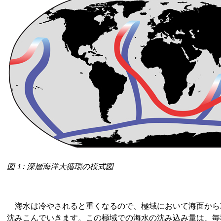
図１: 深層海洋大循環の模式図
海水は冷やされると重くなるので、極域において海面から
沈みこんでいきます。この極域での海水の沈み込み量は、毎