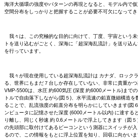
海洋大循環の強度やパターンの再現となると、モデル内で仮
空間分布をしっかりと把握することが必要不可欠になってき
我々は、この究極的な目的に向けて、丁度、宇宙という未
トを送り込むがごとく、深海に「超深海乱流計」を送り込ん
を行っています。
我々が現在使用している超深海乱流計は カナダ、ロックランド
る、世界にもまだ７台しか存在していない、非常に貴重かつ高
VMP-5500は、水圧 約600気圧 (深度 約6000メートル)ま
トルで自由落下しながら(図５)、水平流速の鉛直微細構造を
ることで、乱流強度の鉛直分布を明らかにしていきます(図６)。
ンピュータに記憶させた深度 (6000メートル以内) に達す
り離し、同じく秒速 約 0.6メートルで浮上してきます（図
の先頭部に取付けてあるビーコンという測器にスイッチが入
るので、この情報をもとに浮上位置を知り、回収に向かいます