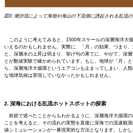
図3: 潮汐流によって海嶺や海山の下流側に誘起される乱流
このように考えてみると、1500年スケールの深層海洋大
いえるのかもしれません。実際に、「月」の効果、つまり、
と、深層水の上昇は弱まり、挙げ句の果てに、やがて、深層
とが数値実験で確かめられています。もし、地球が「月」と
ら、深層海洋大循環というエアコンも止まってしまい、人類
な地球気候は実現していなかったかもしれません。
2. 深海における乱流ホットスポットの探索
前節で述べたことからもわかるように、深層海洋大循環の時間
ことを考えると、その流れの実態を直接に深海での流速観測
値シミュレーションが一番現実的な方法となります。しかし