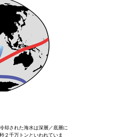
冷却された海水は深層／底層に
秒２千万トンといわれていま