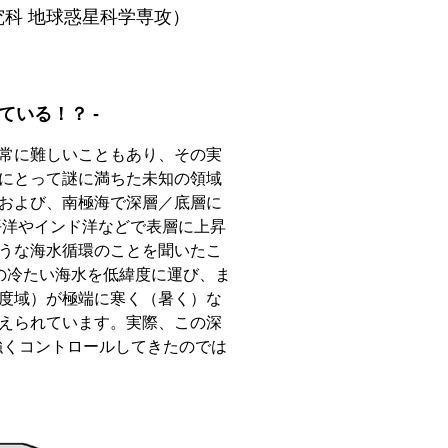
究科 地球惑星科学専攻）
している！？ -
常に難しいこともあり、その実
にとって謎に満ちた未知の領域
および、南極海で深層／底層に
平洋やインド洋などで表層に上昇
うな海水循環のことを聞いたこ
の冷たい海水を低緯度に運び、ま
度域）が極端に寒く（暑く）な
えられています。実際、この深
強くコントロールしてきたのでは