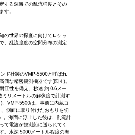
定する深海での乱流強度とその
ます。
知の世界の探査に向けてロケッ
で、乱流強度の空間分布の測定
社製のVMP-5500と呼ばれ
価な精密観測機器です(図４)。
での耐圧性を備え、秒速 約 0.6メー
数ミリメートルの解像度で計測す
VMP-5500は、事前に内蔵コ
ると、側面に取り付けたおもりを切
５）。海面に浮上した後は、乱流計
って電波が観測船に送られてく
。水深 5000メートル程度の海