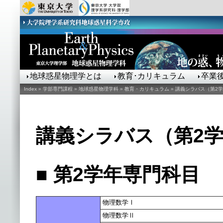
地球惑星物理学とは
教育･カリキュラム
卒業
Index
»
学部専門課程
»
地球惑星物理学科
»
教育・カリキュラム
»
講義シラバス（第2
講義シラバス（第2
■ 第2学年専門科目
物理数学Ⅰ
物理数学Ⅱ