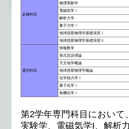
物理実験学
電磁気学Ⅰ
必修科目
解析力学
量子力学Ⅰ
地球惑星物理学基礎演習Ⅰ
地球惑星物理学基礎演習Ⅱ
情報数学
形式言語理論
天文地学概論
選択科目
地球惑星物理学概論
化学熱力学Ⅰ
量子化学Ⅰ
無機化学Ⅰ
第2学年専門科目において、
実験学、電磁気学I、解析力