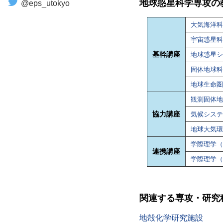
地球惑星科学専攻の
@eps_utokyo
大気海洋科
宇宙惑星科
基幹講座
地球惑星シ
固体地球科
地球生命圏
観測固体地
協力講座
気候システ
地球大気環
学際理学（
連携講座
学際理学（
関連する専攻・研究
地殻化学研究施設