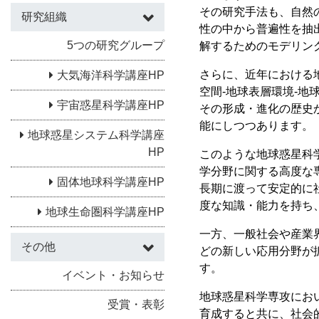
その研究手法も、自然
研究組織
性の中から普遍性を抽
5つの研究グループ
解するためのモデリン
さらに、近年における
大気海洋科学講座HP
空間-地球表層環境-
宇宙惑星科学講座HP
その形成・進化の歴史
能にしつつあります。
地球惑星システム科学講座
HP
このような地球惑星科
学分野に関する高度な
固体地球科学講座HP
長期に渡って安定的に
度な知識・能力を持ち
地球生命圏科学講座HP
一方、一般社会や産業
その他
どの新しい応用分野が
す。
イベント・お知らせ
地球惑星科学専攻にお
受賞・表彰
育成すると共に、社会